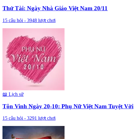
Thử Tài: Ngày Nhà Giáo Việt Nam 20/11
15
câu hỏi -
3948
lượt chơi
📖
Lịch sử
Tôn Vinh Ngày 20-10: Phụ Nữ Việt Nam Tuyệt Vời
15
câu hỏi -
3291
lượt chơi