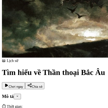
📖
Lịch sử
Tìm hiểu về Thần thoại Bắc Âu
Chơi ngay
Chia sẻ
Mô tả
⏱️ Thời gian: