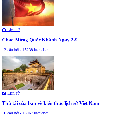
📖
Lịch sử
Chào Mừng Quốc Khánh Ngày 2-9
12
câu hỏi -
15238
lượt chơi
📖
Lịch sử
Thử tài của bạn về kiến thức lịch sử Việt Nam
16
câu hỏi -
18067
lượt chơi