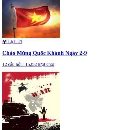
📖
Lịch sử
Chào Mừng Quốc Khánh Ngày 2-9
12
câu hỏi -
15252
lượt chơi