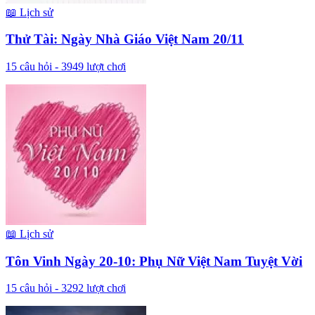
📖
Lịch sử
Thử Tài: Ngày Nhà Giáo Việt Nam 20/11
15
câu hỏi -
3949
lượt chơi
📖
Lịch sử
Tôn Vinh Ngày 20-10: Phụ Nữ Việt Nam Tuyệt Vời
15
câu hỏi -
3292
lượt chơi