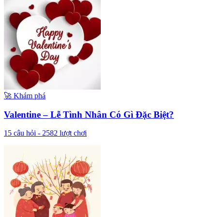
🚀
Khám phá
Valentine – Lễ Tình Nhân Có Gì Đặc Biệt?
15
câu hỏi -
2582
lượt chơi