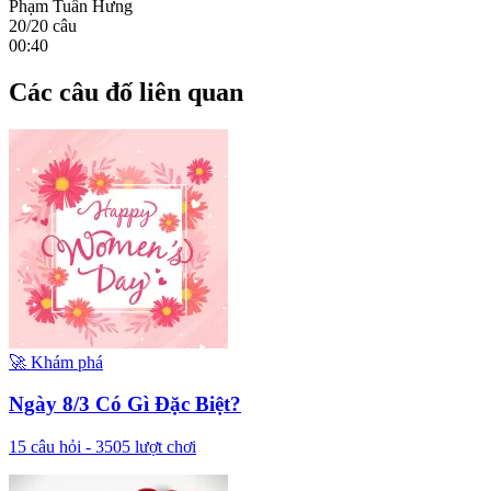
Phạm Tuấn Hưng
20
/
20
câu
00:40
Các câu đố liên quan
🚀
Khám phá
Ngày 8/3 Có Gì Đặc Biệt?
15
câu hỏi -
3505
lượt chơi