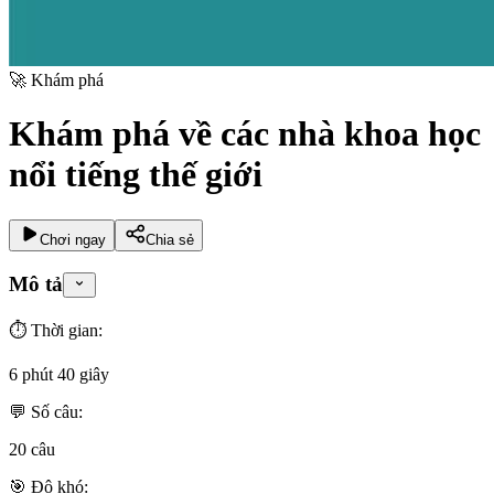
🚀
Khám phá
Khám phá về các nhà khoa học
nổi tiếng thế giới
Chơi ngay
Chia sẻ
Mô tả
⏱️ Thời gian:
6 phút 40 giây
💬 Số câu:
20
câu
🎯 Độ khó: