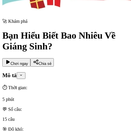
🚀
Khám phá
Bạn Hiểu Biết Bao Nhiêu Về
Giáng Sinh?
Chơi ngay
Chia sẻ
Mô tả
⏱️ Thời gian:
5 phút
💬 Số câu:
15
câu
🎯 Độ khó: