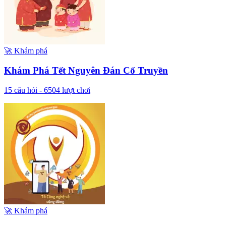
🚀
Khám phá
Khám Phá Tết Nguyên Đán Cổ Truyền
15
câu hỏi -
6504
lượt chơi
🚀
Khám phá