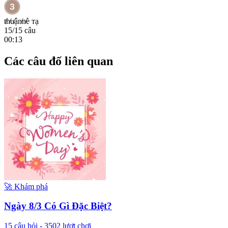
t̸h̸u̸ận̸n̸è тạ
15
/
15
câu
00:13
Các câu đố liên quan
🚀
Khám phá
Ngày 8/3 Có Gì Đặc Biệt?
15
câu hỏi -
3502
lượt chơi