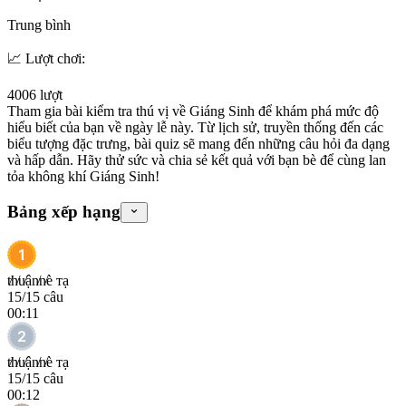
Trung bình
📈 Lượt chơi:
4006
lượt
Tham gia bài kiểm tra thú vị về Giáng Sinh để khám phá mức độ
hiểu biết của bạn về ngày lễ này. Từ lịch sử, truyền thống đến các
biểu tượng đặc trưng, bài quiz sẽ mang đến những câu hỏi đa dạng
và hấp dẫn. Hãy thử sức và chia sẻ kết quả với bạn bè để cùng lan
tỏa không khí Giáng Sinh!
Bảng xếp hạng
t̸h̸u̸ận̸n̸è тạ
15
/
15
câu
00:11
t̸h̸u̸ận̸n̸è тạ
15
/
15
câu
00:12