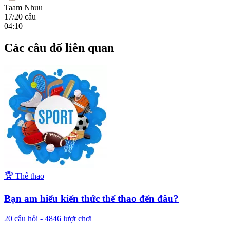
Taam Nhuu
17
/
20
câu
04:10
Các câu đố liên quan
🏆
Thể thao
Bạn am hiểu kiến thức thể thao đến đâu?
20
câu hỏi -
4846
lượt chơi