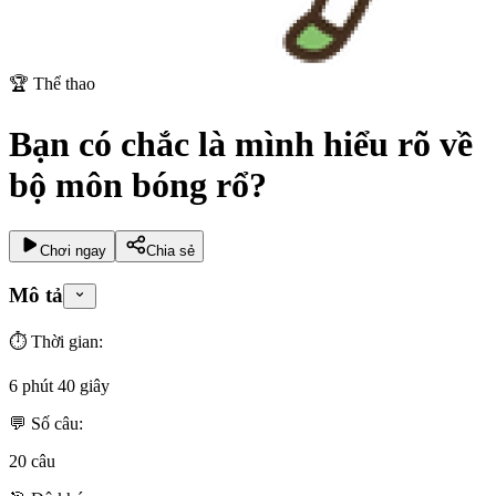
🏆
Thể thao
Bạn có chắc là mình hiểu rõ về
bộ môn bóng rổ?
Chơi ngay
Chia sẻ
Mô tả
⏱️ Thời gian:
6 phút 40 giây
💬 Số câu:
20
câu