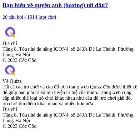
Bạn hiểu về quyền anh (boxing) tới đâu?
20
câu hỏi -
1914
lượt chơi
Địa chỉ
Tầng 8, Tòa nhà đa năng ICON4, số 243A Đê La Thành, Phường
Láng, Hà Nội
© 2023 Cốc Cốc.
Về Quizz
Tất cả các trò chơi và câu đố trên trang web Quizz đều được thiết kế
để giúp bạn giải trí và rèn luyện trí tuệ của mình. Trang web cung
cấp nhiều thể loại trò chơi khác nhau như câu đố, trò chơi giải đố,
trò chơi tìm điểm khác nhau và nhiều hơn nữa.
Địa chỉ
Tầng 8, Tòa nhà đa năng ICON4, số 243A Đê La Thành, Phường
Láng, Hà Nội
© 2023 Cốc Cốc.