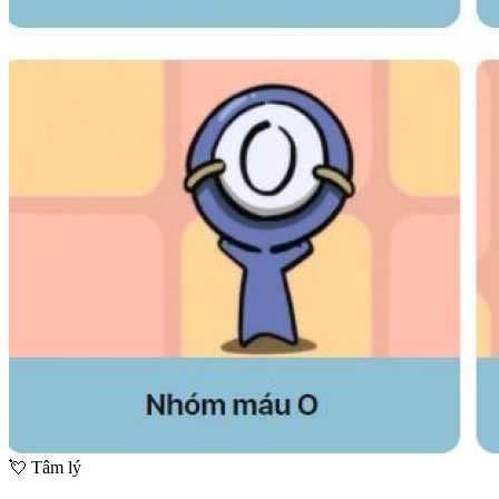
💘
Tâm lý