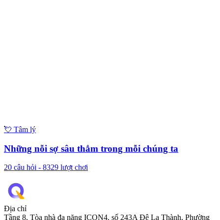
💘
Tâm lý
Những nỗi sợ sâu thẳm trong mỗi chúng ta
20
câu hỏi -
8329
lượt chơi
Địa chỉ
Tầng 8, Tòa nhà đa năng ICON4, số 243A Đê La Thành, Phường