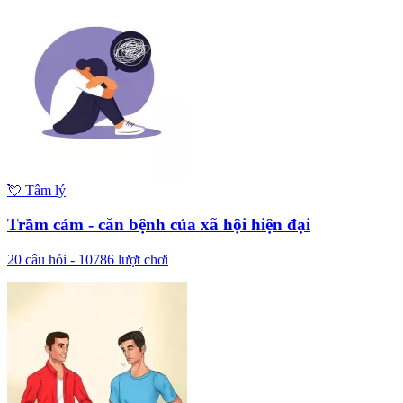
💘
Tâm lý
Trầm cảm - căn bệnh của xã hội hiện đại
20
câu hỏi -
10786
lượt chơi