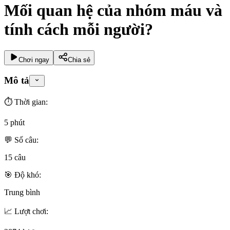
Mối quan hệ của nhóm máu và
tính cách mỗi người?
Chơi ngay
Chia sẻ
Mô tả
⏱️ Thời gian:
5 phút
💬 Số câu:
15
câu
🎯 Độ khó:
Trung bình
📈 Lượt chơi: