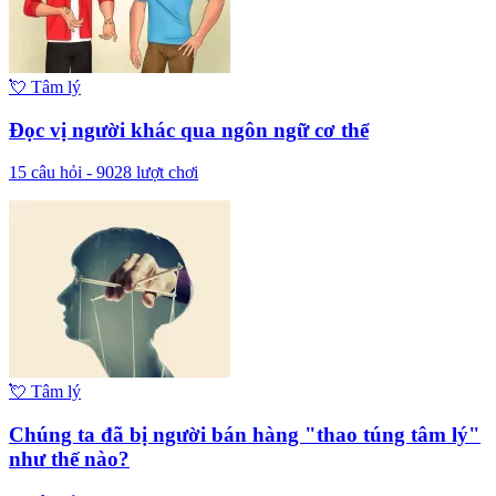
💘
Tâm lý
Đọc vị người khác qua ngôn ngữ cơ thể
15
câu hỏi -
9028
lượt chơi
💘
Tâm lý
Chúng ta đã bị người bán hàng "thao túng tâm lý"
như thế nào?