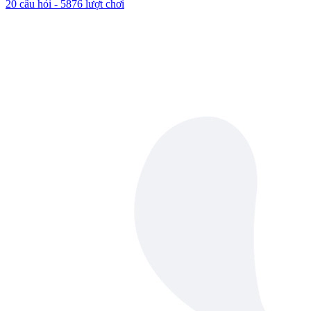
20
câu hỏi -
5876
lượt chơi