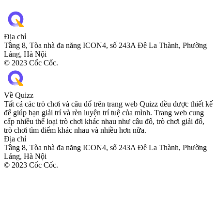
Địa chỉ
Tầng 8, Tòa nhà đa năng ICON4, số 243A Đê La Thành, Phường
Láng, Hà Nội
© 2023 Cốc Cốc.
Về Quizz
Tất cả các trò chơi và câu đố trên trang web Quizz đều được thiết kế
để giúp bạn giải trí và rèn luyện trí tuệ của mình. Trang web cung
cấp nhiều thể loại trò chơi khác nhau như câu đố, trò chơi giải đố,
trò chơi tìm điểm khác nhau và nhiều hơn nữa.
Địa chỉ
Tầng 8, Tòa nhà đa năng ICON4, số 243A Đê La Thành, Phường
Láng, Hà Nội
© 2023 Cốc Cốc.